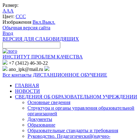
Размер:
A
A
A
Цвет:
C
C
C
Изображения
Вкл.
Выкл.
Обычная версия сайта
Вход
ВЕРСИЯ ДЛЯ СЛАБОВИДЯЩИХ
ИНСТИТУТ ПРОБЛЕМ КАЧЕСТВА
+7 (3412) 46-30-22
ano_ipk@mail.ru
Все контакты
ДИСТАНЦИОННОЕ ОБУЧЕНИЕ
ГЛАВНАЯ
НОВОСТИ
СВЕДЕНИЯ ОБ ОБРАЗОВАТЕЛЬНОМ УЧРЕЖДЕНИИ
Основные сведения
Структура и органы управления образовательной
организацией
Документы
Образование
Образовательные стандарты и требования
Руководство. Педагогический(научно-