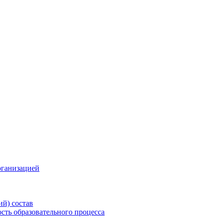
рганизацией
ий) состав
сть образовательного процесса