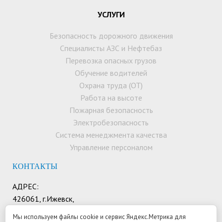
УСЛУГИ
Безопасность дорожного движения
Специалисты АЗС и Нефтебаз
Перевозка опасных грузов
Обучение водителей
Охрана труда (ОТ)
Работа на высоте
Пожарная безопасность
Электробезопасность
Система менеджмента качества
Управление персоналом
КОНТАКТЫ
АДРЕС:
426061, г.Ижевск,
ул. Ворошилова 22а,
Мы используем файлы cookie и сервис Яндекс.Метрика для