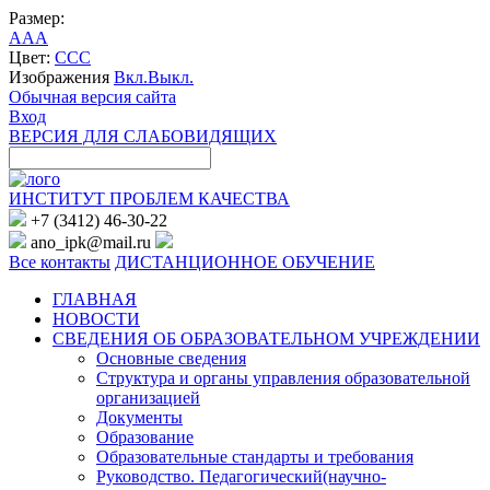
Размер:
A
A
A
Цвет:
C
C
C
Изображения
Вкл.
Выкл.
Обычная версия сайта
Вход
ВЕРСИЯ ДЛЯ СЛАБОВИДЯЩИХ
ИНСТИТУТ ПРОБЛЕМ КАЧЕСТВА
+7 (3412) 46-30-22
ano_ipk@mail.ru
Все контакты
ДИСТАНЦИОННОЕ ОБУЧЕНИЕ
ГЛАВНАЯ
НОВОСТИ
СВЕДЕНИЯ ОБ ОБРАЗОВАТЕЛЬНОМ УЧРЕЖДЕНИИ
Основные сведения
Структура и органы управления образовательной
организацией
Документы
Образование
Образовательные стандарты и требования
Руководство. Педагогический(научно-