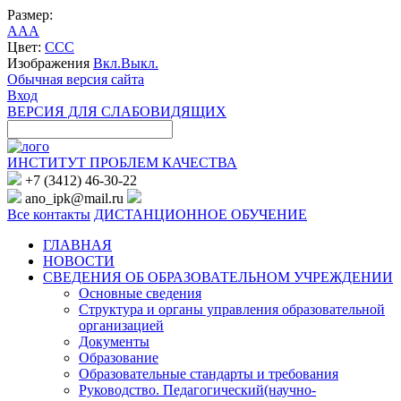
Размер:
A
A
A
Цвет:
C
C
C
Изображения
Вкл.
Выкл.
Обычная версия сайта
Вход
ВЕРСИЯ ДЛЯ СЛАБОВИДЯЩИХ
ИНСТИТУТ ПРОБЛЕМ КАЧЕСТВА
+7 (3412) 46-30-22
ano_ipk@mail.ru
Все контакты
ДИСТАНЦИОННОЕ ОБУЧЕНИЕ
ГЛАВНАЯ
НОВОСТИ
СВЕДЕНИЯ ОБ ОБРАЗОВАТЕЛЬНОМ УЧРЕЖДЕНИИ
Основные сведения
Структура и органы управления образовательной
организацией
Документы
Образование
Образовательные стандарты и требования
Руководство. Педагогический(научно-