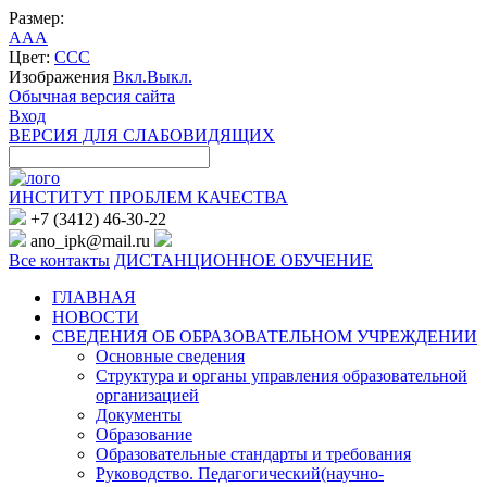
Размер:
A
A
A
Цвет:
C
C
C
Изображения
Вкл.
Выкл.
Обычная версия сайта
Вход
ВЕРСИЯ ДЛЯ СЛАБОВИДЯЩИХ
ИНСТИТУТ ПРОБЛЕМ КАЧЕСТВА
+7 (3412) 46-30-22
ano_ipk@mail.ru
Все контакты
ДИСТАНЦИОННОЕ ОБУЧЕНИЕ
ГЛАВНАЯ
НОВОСТИ
СВЕДЕНИЯ ОБ ОБРАЗОВАТЕЛЬНОМ УЧРЕЖДЕНИИ
Основные сведения
Структура и органы управления образовательной
организацией
Документы
Образование
Образовательные стандарты и требования
Руководство. Педагогический(научно-