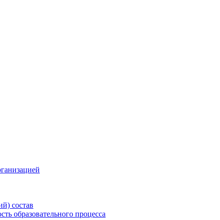
рганизацией
ий) состав
сть образовательного процесса